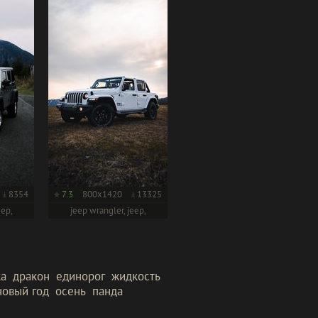
8354
7.3
800x1420
13325
eep,
jeep wrangler, jeep,
автомобиль
ка
дракон
единорог
жидкость
новый год
осень
панда