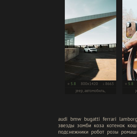
5.8
800x1420
8663
5.8
jeep, автомобиль,
j
внедорожник
audi
bmw
bugatti
ferrari
lamborg
звезды
зомби
коза
котенок
кош
подснежники
робот
розы
ромаш