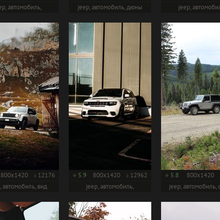
ep, автомобиль,
jeep, автомобиль, дюны
jeep, автомоби
внедорожник
внедорожни
800x1420
12176
5.9
800x1420
12962
5.8
800x1420
, автомобиль, вид
jeep, автомобиль,
jeep, автомобиль,
спереди
внедорожник