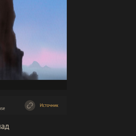
Источник
nse
пад