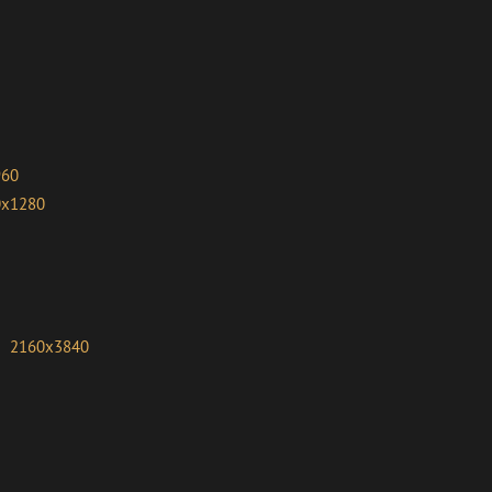
960
0x1280
2160x3840