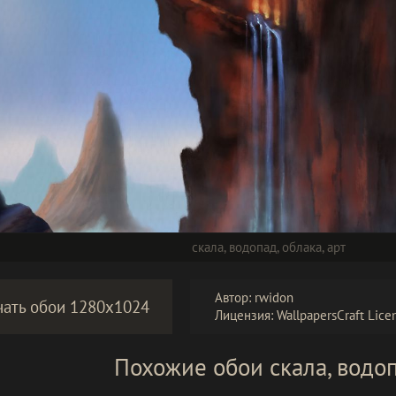
скала
,
водопад
,
облака
,
арт
Автор: rwidon
чать обои 1280x1024
Лицензия:
WallpapersCraft Lice
Похожие обои скала, водо