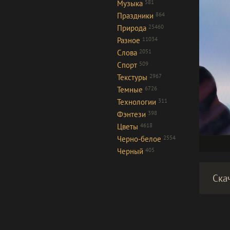
Музыка
581
Праздники
864
Природа
25460
Разное
11034
Слова
2051
Спорт
509
Текстуры
2967
Темные
6726
Технологии
311
Фэнтези
398
Цветы
4618
Черно-белое
2554
Черный
405
Ска