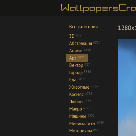
Все категории
1280x1
3D
609
Абстракция
6724
Аниме
4440
Арт
3821
Вектор
427
Города
5356
Еда
2819
Животные
7586
Космос
1796
Любовь
535
Макро
6722
Машины
3351
Минимализм
1039
Мотоциклы
859