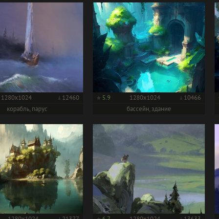
1280x1024
12460
5.9
1280x1024
10466
корабль, парус
бассейн, здание
1280x1024
21377
6.7
1280x1024
13633