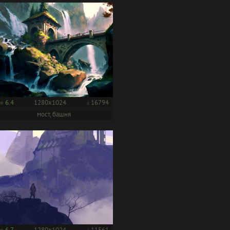
6.4
1280x1024
16794
мост, башня
6.7
1280x1024
11561