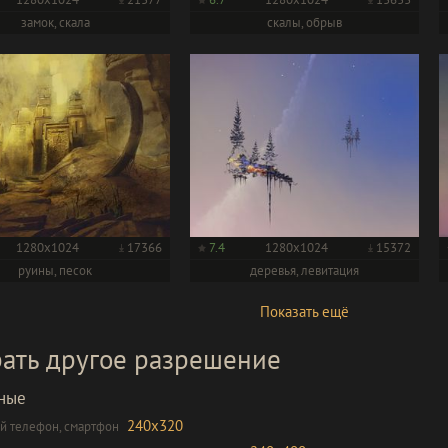
замок, скала
скалы, обрыв
1280x1024
17366
7.4
1280x1024
15372
руины, песок
деревья, левитация
Показать ещё
ать другое разрешение
ные
240x320
 телефон, смартфон