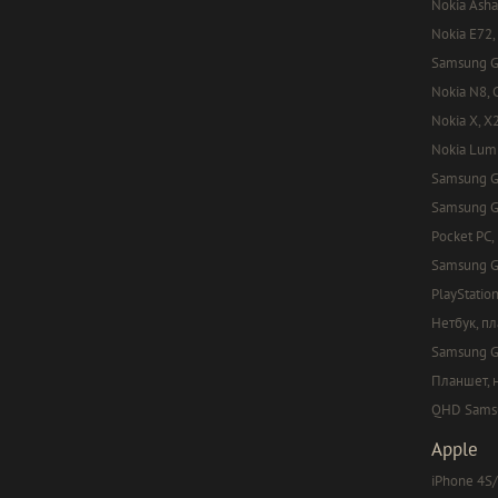
Nokia Asha
Nokia E72,
Samsung Ga
Nokia N8, C
Nokia X, X
Nokia Lumi
Samsung Ga
Samsung Ga
Pocket PC,
Samsung G
PlayStation
Нетбук, п
Samsung Ga
Планшет, 
QHD Samsun
Apple
iPhone 4S/