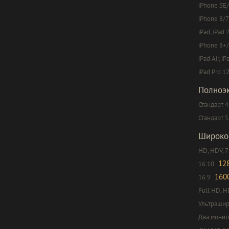
iPhone SE/
iPhone 8/7
iPad, iPad 
iPhone 8+/
iPad Air, iP
iPad Pro 12
Полноэ
Стандарт 4
Стандарт 5
Широко
HD, HDV, 
12
16:10
160
16:9
Full HD, H
Ультрашир
Два монит