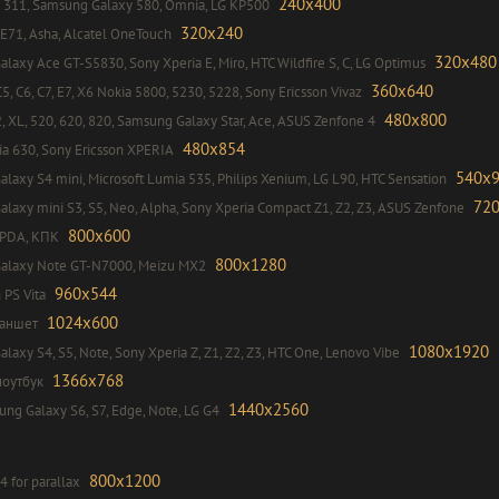
240x400
 311, Samsung Galaxy 580, Omnia, LG KP500
320x240
 E71, Asha, Alcatel OneTouch
320x480
laxy Ace GT-S5830, Sony Xperia E, Miro, HTC Wildfire S, C, LG Optimus
360x640
5, C6, C7, E7, X6 Nokia 5800, 5230, 5228, Sony Ericsson Vivaz
480x800
2, XL, 520, 620, 820, Samsung Galaxy Star, Ace, ASUS Zenfone 4
480x854
a 630, Sony Ericsson XPERIA
540x
laxy S4 mini, Microsoft Lumia 535, Philips Xenium, LG L90, HTC Sensation
72
laxy mini S3, S5, Neo, Alpha, Sony Xperia Compact Z1, Z2, Z3, ASUS Zenfone
800x600
 PDA, КПК
800x1280
alaxy Note GT-N7000, Meizu MX2
960x544
 PS Vita
1024x600
ланшет
1080x1920
laxy S4, S5, Note, Sony Xperia Z, Z1, Z2, Z3, HTC One, Lenovo Vibe
1366x768
ноутбук
1440x2560
g Galaxy S6, S7, Edge, Note, LG G4
800x1200
4 for parallax