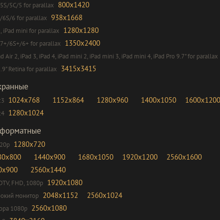
800x1420
5S/5C/5 for parallax
938x1668
/6S/6 for parallax
1280x1280
2, iPad mini for parallax
1350x2400
7+/6S+/6+ for parallax
ad Air 2, iPad 3, iPad 4, iPad mini 2, iPad mini 3, iPad mini 4, iPad Pro 9.7" for parallax
3415x3415
.9" Retina for parallax
кранные
1024x768
1152x864
1280x960
1400x1050
1600x120
:3
1280x1024
:4
форматные
1280x720
720p
80x800
1440x900
1680x1050
1920x1200
2560x1600
0x900
2560x1440
1920x1080
DTV, FHD, 1080p
2048x1152
2560x1024
окий монитор
2560x1080
ора 1080p