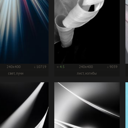
240x400
10719
4.5
240x400
9039
свет, лучи
лист, изгибы