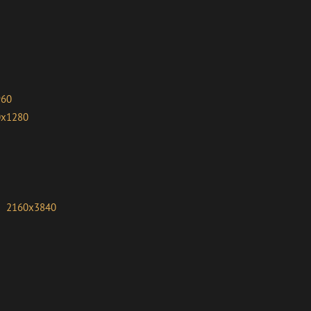
960
0x1280
2160x3840