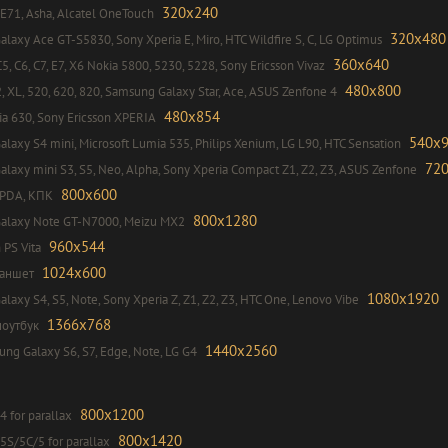
320x240
 E71, Asha, Alcatel OneTouch
320x480
laxy Ace GT-S5830, Sony Xperia E, Miro, HTC Wildfire S, C, LG Optimus
360x640
5, C6, C7, E7, X6 Nokia 5800, 5230, 5228, Sony Ericsson Vivaz
480x800
2, XL, 520, 620, 820, Samsung Galaxy Star, Ace, ASUS Zenfone 4
480x854
a 630, Sony Ericsson XPERIA
540x
laxy S4 mini, Microsoft Lumia 535, Philips Xenium, LG L90, HTC Sensation
72
laxy mini S3, S5, Neo, Alpha, Sony Xperia Compact Z1, Z2, Z3, ASUS Zenfone
800x600
 PDA, КПК
800x1280
alaxy Note GT-N7000, Meizu MX2
960x544
 PS Vita
1024x600
ланшет
1080x1920
laxy S4, S5, Note, Sony Xperia Z, Z1, Z2, Z3, HTC One, Lenovo Vibe
1366x768
ноутбук
1440x2560
g Galaxy S6, S7, Edge, Note, LG G4
800x1200
4 for parallax
800x1420
5S/5C/5 for parallax