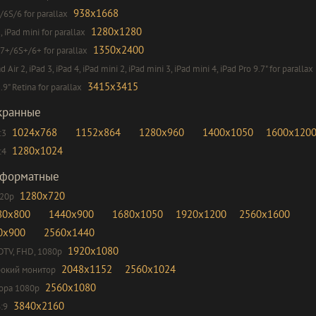
938x1668
/6S/6 for parallax
1280x1280
2, iPad mini for parallax
1350x2400
7+/6S+/6+ for parallax
ad Air 2, iPad 3, iPad 4, iPad mini 2, iPad mini 3, iPad mini 4, iPad Pro 9.7" for parallax
3415x3415
.9" Retina for parallax
кранные
1024x768
1152x864
1280x960
1400x1050
1600x120
:3
1280x1024
:4
форматные
1280x720
720p
80x800
1440x900
1680x1050
1920x1200
2560x1600
0x900
2560x1440
1920x1080
DTV, FHD, 1080p
2048x1152
2560x1024
окий монитор
2560x1080
ора 1080p
3840x2160
:9