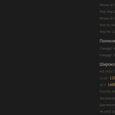
iPhone 8/7
iPad, iPad 
iPhone 8+/
iPad Air, iP
iPad Pro 12
Полноэ
Стандарт 4
Стандарт 5
Широко
HD, HDV, 
12
16:10
160
16:9
Full HD, H
Ультрашир
Два монит
4K UHD 16