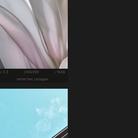
5.3
240x400
9606
лепестки, складки