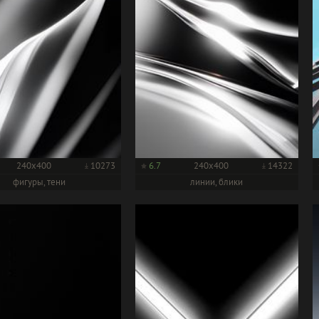
240x400
10273
6.7
240x400
14322
фигуры, тени
линии, блики