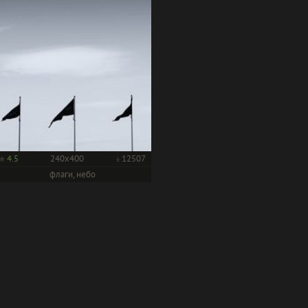
4.5
240x400
12507
флаги, небо