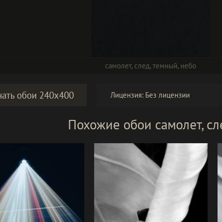
самолет
,
след
,
темный
,
небо
чать обои 240x400
Лицензия:
Без лицензии
Похожие обои самолет, сл