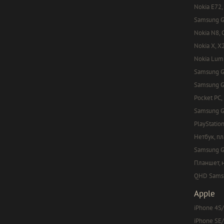
Nokia E72,
Samsung Ga
Nokia N8, C
Nokia X, X
Nokia Lumi
Samsung Ga
Samsung Ga
Pocket PC,
Samsung G
PlayStation
Нетбук, п
Samsung Ga
Планшет, 
QHD Samsun
Apple
iPhone 4S/
iPhone SE/