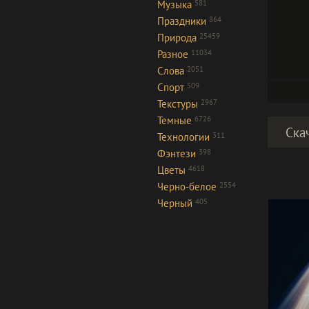
Музыка
581
Праздники
864
Природа
25459
Разное
11034
Слова
2051
Спорт
509
Текстуры
2967
Темные
6726
Ска
Технологии
311
Фэнтези
398
Цветы
4618
Черно-белое
2554
Черный
405