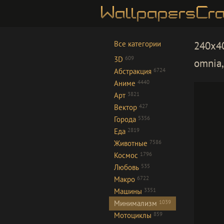
Все категории
240x40
3D
609
omnia,
Абстракция
6724
Аниме
4440
Арт
3821
Вектор
427
Города
5356
Еда
2819
Животные
7586
Космос
1796
Любовь
535
Макро
6722
Машины
3351
Минимализм
1039
Мотоциклы
859