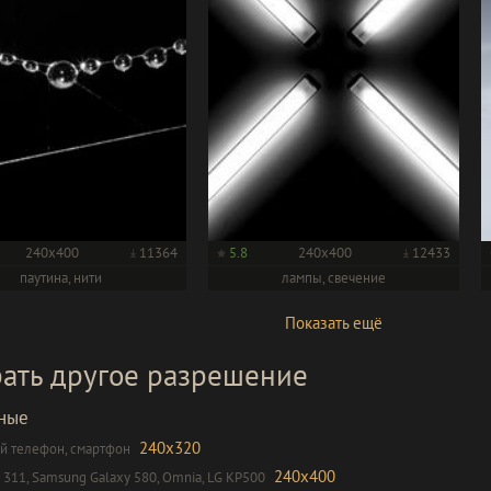
240x400
11364
5.8
240x400
12433
паутина, нити
лампы, свечение
Показать ещё
ать другое разрешение
ные
240x320
 телефон, смартфон
240x400
 311, Samsung Galaxy 580, Omnia, LG KP500