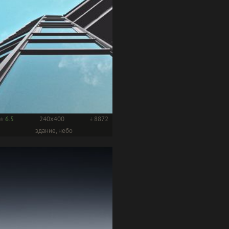
6.5
240x400
8872
здание, небо