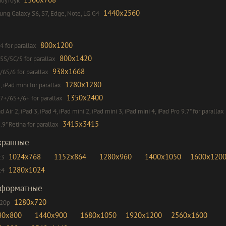
ноутбук
1440x2560
g Galaxy S6, S7, Edge, Note, LG G4
800x1200
4 for parallax
800x1420
5S/5C/5 for parallax
938x1668
/6S/6 for parallax
1280x1280
2, iPad mini for parallax
1350x2400
7+/6S+/6+ for parallax
ad Air 2, iPad 3, iPad 4, iPad mini 2, iPad mini 3, iPad mini 4, iPad Pro 9.7" for parallax
3415x3415
.9" Retina for parallax
кранные
1024x768
1152x864
1280x960
1400x1050
1600x120
:3
1280x1024
:4
форматные
1280x720
720p
80x800
1440x900
1680x1050
1920x1200
2560x1600