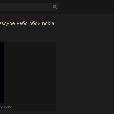
вездное небо обои nokia
ое небо