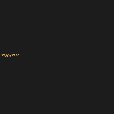
2780x2780
0