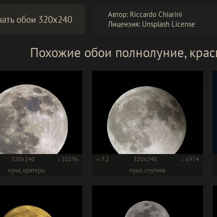
Автор: Riccardo Chiarini
чать обои 320x240
Лицензия:
Unsplash License
Похожие обои полнолуние, крас
320x240
10296
7.2
320x240
6974
луна, кратеры
луна, спутник