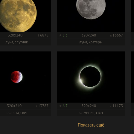
320x240
6878
5.3
320x240
16667
луна, спутник
луна, кратеры
320x240
13787
6.7
320x240
11173
планета, свет
затмение, свет
Показать ещё