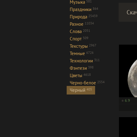
Музыка
581
Праздники
864
Ска
Природа
25459
Разное
11034
Слова
2051
Спорт
509
Текстуры
2967
Темные
6726
Технологии
311
Фэнтези
398
Цветы
4618
Черно-белое
2554
Черный
405
6.9