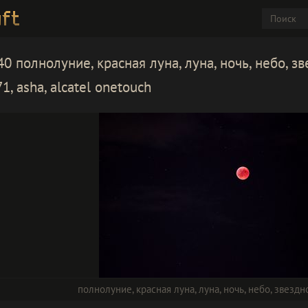
0 полнолуние, красная луна, луна, ночь, небо, з
71, asha, alcatel onetouch
полнолуние
,
красная луна
,
луна
,
ночь
,
небо
,
звездн