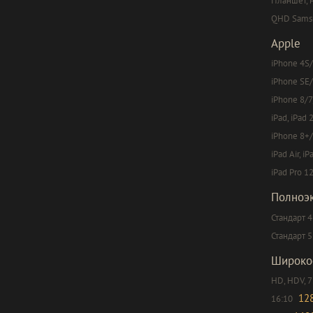
Планшет, 
QHD Samsun
Apple
iPhone 4S/
iPhone SE/
iPhone 8/7
iPad, iPad 
iPhone 8+/
iPad Air, iP
iPad Pro 12
Полноэ
Стандарт 4
Стандарт 5
Широко
HD, HDV, 
12
16:10