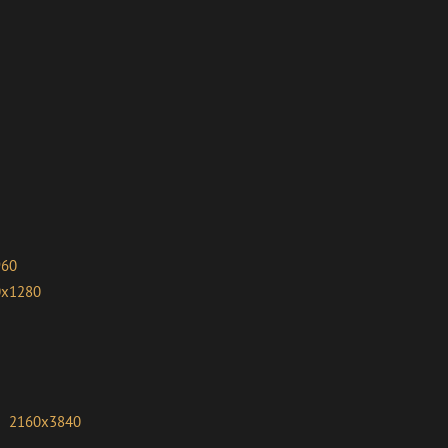
960
0x1280
2160x3840