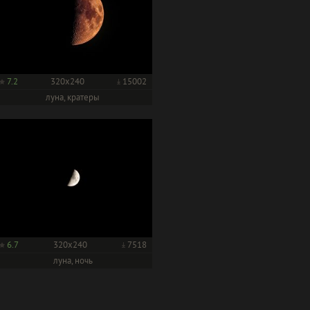
7.2
320x240
15002
луна, кратеры
6.7
320x240
7518
луна, ночь