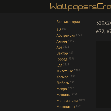
Все категории
320x24
3D
609
e72, e
Абстракция
6724
Аниме
4440
Арт
3821
Вектор
427
Города
5356
Еда
2819
Животные
7586
Космос
1796
Любовь
535
Макро
6722
Машины
3351
Минимализм
1039
Мотоциклы
859