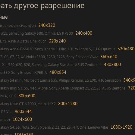
ать другое разрешение
ные
240x320
 телефон, смартфон
240x400
 311, Samsung Galaxy 580, Omnia, LG KP500
320x240
 E71, Asha, Alcatel OneTouch
320x480
laxy Ace GT-S5830, Sony Xperia E, Miro, HTC Wildfire S, C, LG Optimus
360x640
5, C6, C7, E7, X6 Nokia 5800, 5230, 5228, Sony Ericsson Vivaz
480x800
2, XL, 520, 620, 820, Samsung Galaxy Star, Ace, ASUS Zenfone 4
480x854
a 630, Sony Ericsson XPERIA
540x
laxy S4 mini, Microsoft Lumia 535, Philips Xenium, LG L90, HTC Sensation
72
laxy mini S3, S5, Neo, Alpha, Sony Xperia Compact Z1, Z2, Z3, ASUS Zenfone
800x600
 PDA, КПК
800x1280
alaxy Note GT-N7000, Meizu MX2
960x544
 PS Vita
1024x600
ланшет
1080x1920
laxy S4, S5, Note, Sony Xperia Z, Z1, Z2, Z3, HTC One, Lenovo Vibe
1366x768