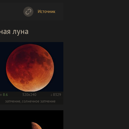
Источник
ная луна
8.6
320x240
8329
затмение, солнечное затмение