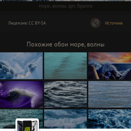
море
,
волны
,
арт
,
брызги
Лицензия:
CC BY-SA
Источник
Похожие обои море, волны