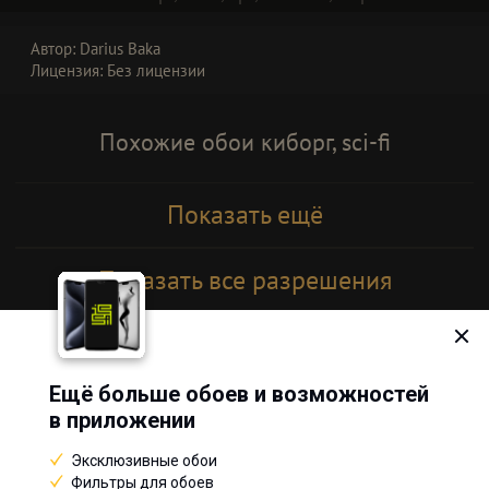
Автор: Darius Baka
Лицензия:
Без лицензии
Похожие обои киборг, sci-fi
Показать ещё
Показать все разрешения
Показать теги
Ещё больше обоев и возможностей
© 2013–2026, WallpapersCraft
в приложении
Обои для рабочего стола, скачать бесплатно обои HD, картинки и фото.
Эксклюзивные обои
Пожаловаться
Фильтры для обоев