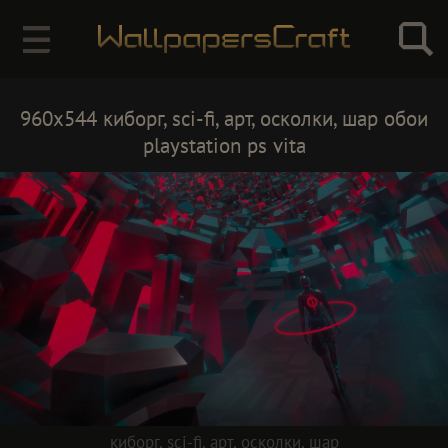
960x544 киборг, sci-fi, арт, осколки, шар обои
playstation ps vita
киборг
,
sci-fi
,
арт
,
осколки
,
шар