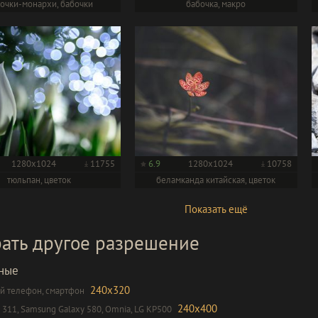
очки-монархи, бабочки
бабочка, макро
1280x1024
11755
6.9
1280x1024
10758
тюльпан, цветок
беламканда китайская, цветок
Показать ещё
ать другое разрешение
ные
240x320
 телефон, смартфон
240x400
 311, Samsung Galaxy 580, Omnia, LG KP500