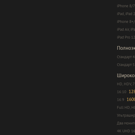
iPhone 8/7
iPad, iPad 
iPhone 8+/
iPad Air, iP
iPad Pro 12
Полноэ
Стандарт 4
Стандарт 5
Широко
HD, HDV, 
12
16:10
160
16:9
Full HD, H
Ультрашир
Два монит
4K UHD 16