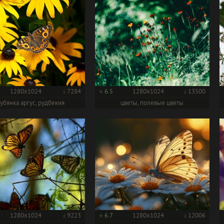
1280x1024
7284
6.5
1280x1024
13500
убянка аргус, рудбекия
цветы, полевые цветы
1280x1024
9223
6.7
1280x1024
12006