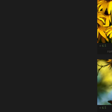
6.5
гол
6.5