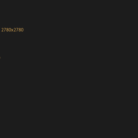
2780x2780
0