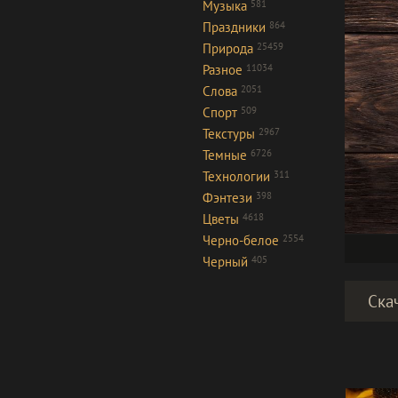
Музыка
581
Праздники
864
Природа
25459
Разное
11034
Слова
2051
Спорт
509
Текстуры
2967
Темные
6726
Технологии
311
Фэнтези
398
Цветы
4618
Черно-белое
2554
Черный
405
Ска