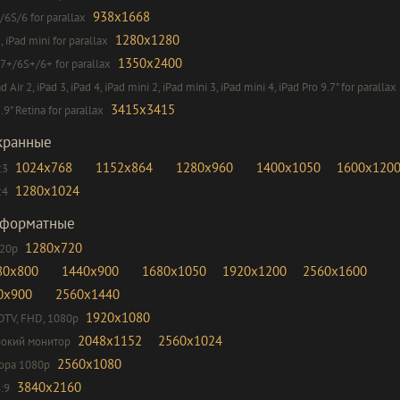
938x1668
/6S/6 for parallax
1280x1280
2, iPad mini for parallax
1350x2400
7+/6S+/6+ for parallax
ad Air 2, iPad 3, iPad 4, iPad mini 2, iPad mini 3, iPad mini 4, iPad Pro 9.7" for parallax
3415x3415
.9" Retina for parallax
кранные
1024x768
1152x864
1280x960
1400x1050
1600x120
:3
1280x1024
:4
форматные
1280x720
720p
80x800
1440x900
1680x1050
1920x1200
2560x1600
0x900
2560x1440
1920x1080
DTV, FHD, 1080p
2048x1152
2560x1024
окий монитор
2560x1080
ора 1080p
3840x2160
:9