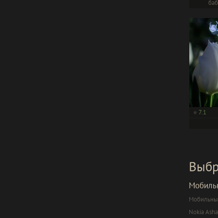
баб
7.1
Выбр
Мобиль
Мобильный
Nokia Asha