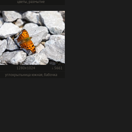
цветы, размытие
1280x1024
5661
углокрыльница южная, бабочка