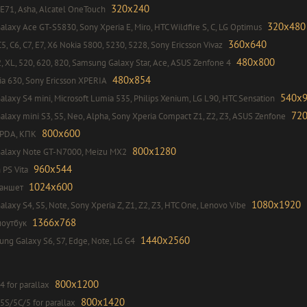
320x240
 E71, Asha, Alcatel OneTouch
320x480
laxy Ace GT-S5830, Sony Xperia E, Miro, HTC Wildfire S, C, LG Optimus
360x640
5, C6, C7, E7, X6 Nokia 5800, 5230, 5228, Sony Ericsson Vivaz
480x800
2, XL, 520, 620, 820, Samsung Galaxy Star, Ace, ASUS Zenfone 4
480x854
a 630, Sony Ericsson XPERIA
540x
laxy S4 mini, Microsoft Lumia 535, Philips Xenium, LG L90, HTC Sensation
72
laxy mini S3, S5, Neo, Alpha, Sony Xperia Compact Z1, Z2, Z3, ASUS Zenfone
800x600
 PDA, КПК
800x1280
alaxy Note GT-N7000, Meizu MX2
960x544
 PS Vita
1024x600
ланшет
1080x1920
laxy S4, S5, Note, Sony Xperia Z, Z1, Z2, Z3, HTC One, Lenovo Vibe
1366x768
ноутбук
1440x2560
g Galaxy S6, S7, Edge, Note, LG G4
800x1200
4 for parallax
800x1420
5S/5C/5 for parallax