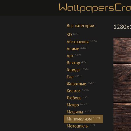
Все категории
1280x1
3D
609
Абстракция
6724
Аниме
4440
Арт
3821
Вектор
427
Города
5356
Еда
2819
Животные
7586
Космос
1796
Любовь
535
Макро
6722
Машины
3351
Минимализм
1039
Мотоциклы
859