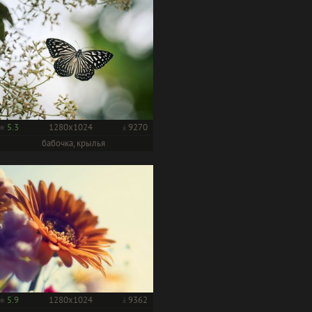
5.3
1280x1024
9270
бабочка, крылья
5.9
1280x1024
9362