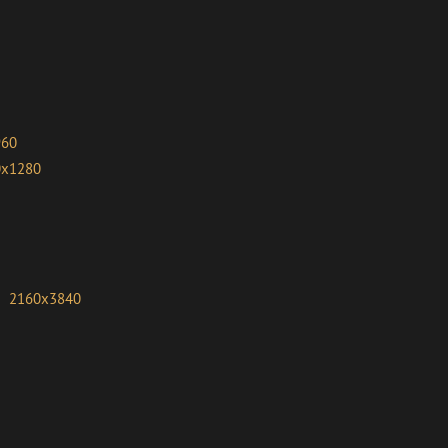
960
0x1280
2160x3840