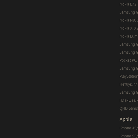
Nokia E72,
Samsung Ga
Nokia N8, C
Nokia X, X
Nokia Lumi
Samsung Ga
Samsung Ga
Pocket PC,
Samsung G
PlayStation
Нетбук, п
Samsung Ga
Планшет, 
QHD Samsun
Apple
iPhone 4S/
iPhone SE/