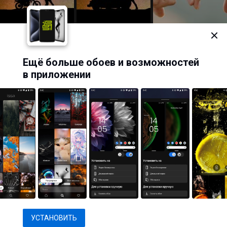
Ещё больше обоев и возможностей
в приложении
1
2
→
Последняя
Показать теги
© 2013–2026, WallpapersCraft
Обои для рабочего стола, скачать бесплатно обои HD, картинки и фото.
Пожаловаться
О нас
Разработано в
Eastwood
УСТАНОВИТЬ