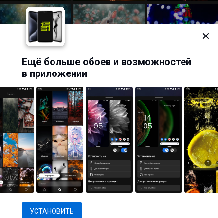
Ещё больше обоев и возможностей
в приложении
1
2
→
Последняя
Показать теги
© 2013–2026, WallpapersCraft
Обои для рабочего стола, скачать бесплатно обои HD, картинки и фото.
Пожаловаться
О нас
Разработано в
Eastwood
УСТАНОВИТЬ