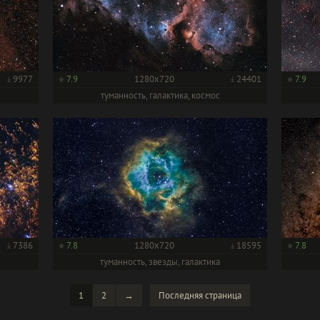
9977
7.9
1280x720
24401
7.9
туманность, галактика, космос
7386
7.8
1280x720
18595
7.8
туманность, звезды, галактика
1
2
→
Последняя
страница