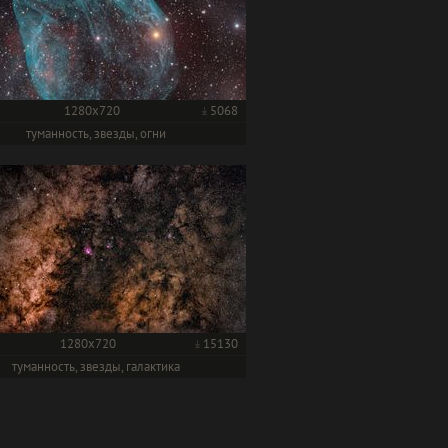
1280x720
5068
туманность, звезды, огни
1280x720
15130
туманность, звезды, галактика