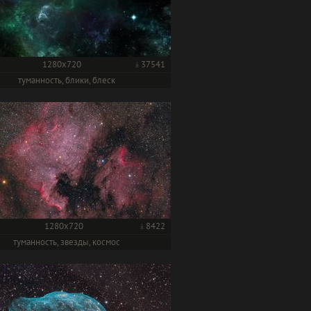
1280x720
37541
туманность, блики, блеск
1280x720
8422
туманность, звезды, космос