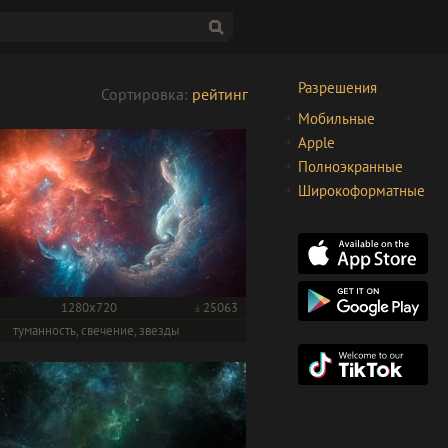
Разрешения
Сортировка:
рейтинг
Мобильные
Apple
Полноэкранные
Широкоформатные
1280x720
25063
туманность, свечение, звезды