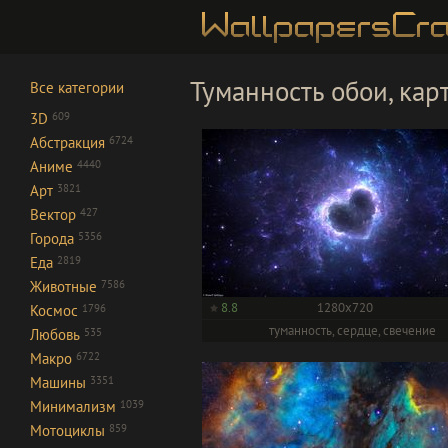
Туманность обои, кар
Все категории
3D
609
Абстракция
6724
Аниме
4440
Арт
3821
Вектор
427
Города
5356
Еда
2819
Животные
7586
8.8
1280x720
Космос
1796
туманность, сердце, свечение
Любовь
535
Макро
6722
Машины
3351
Минимализм
1039
Мотоциклы
859