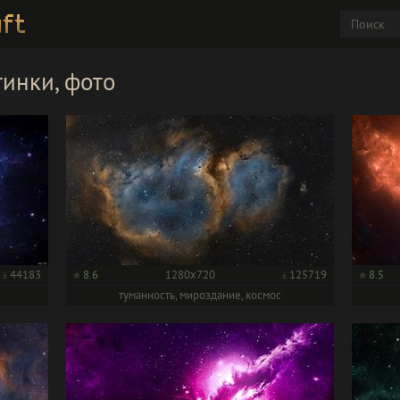
тинки, фото
44183
8.6
1280x720
125719
8.5
туманность, мироздание, космос