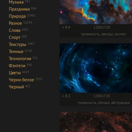
Музыка
581
Праздники
864
Природа
25461
Разное
11034
8.4
1280x720
Слова
2051
туманность, звезды, космос
Спорт
509
Текстуры
2967
Темные
6726
Технологии
311
Фэнтези
398
Цветы
4619
Черно-белое
2555
Черный
405
8.2
1280x720
туманность, облако, абстракция