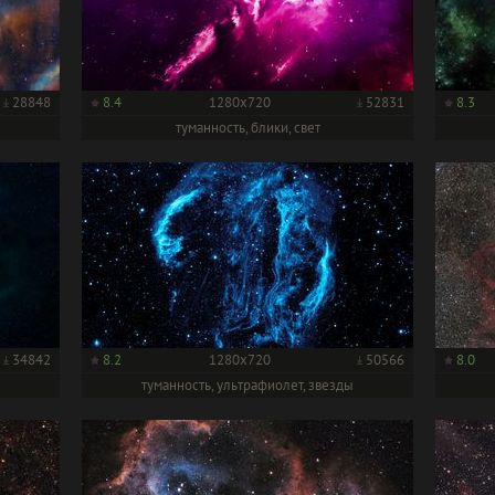
28848
8.4
1280x720
52831
8.3
туманность, блики, свет
34842
8.2
1280x720
50566
8.0
туманность, ультрафиолет, звезды