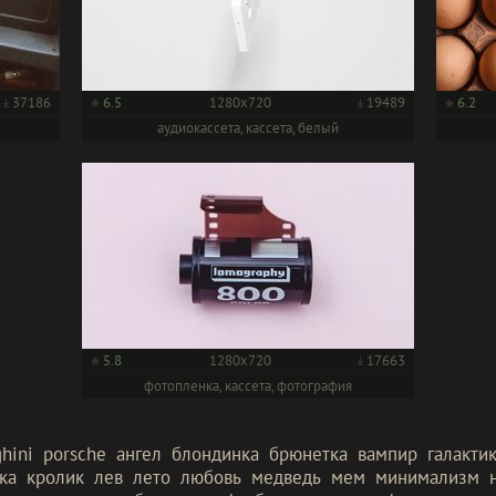
37186
6.5
1280x720
19489
6.2
аудиокассета, кассета, белый
5.8
1280x720
17663
фотопленка, кассета, фотография
hini
porsche
ангел
блондинка
брюнетка
вампир
галакти
ка
кролик
лев
лето
любовь
медведь
мем
минимализм