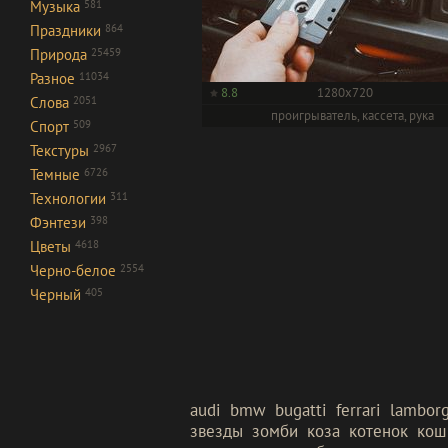
Музыка
581
Праздники
864
Природа
25459
Разное
11034
8.8
1280x720
Слова
2051
проигрыватель, кассета, рука
Спорт
509
Текстуры
2967
Темные
6726
Технологии
311
Фэнтези
398
Цветы
4618
Черно-белое
2554
Черный
405
audi
bmw
bugatti
ferrari
lamborg
звезды
зомби
коза
котенок
кош