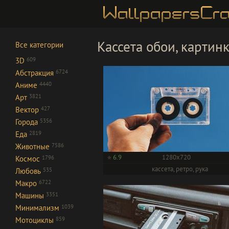
Кассета обои, картинк
Все категории
3D
609
Абстракция
6724
Аниме
4440
Арт
3821
Вектор
427
Города
5356
Еда
2819
Животные
7586
6.9
1280x720
Космос
1796
кассета, ретро, рука
Любовь
535
Макро
6722
Машины
3351
Минимализм
1039
Мотоциклы
859