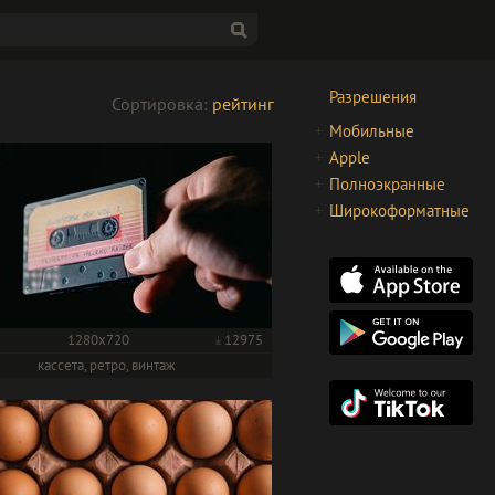
Разрешения
Сортировка:
рейтинг
Мобильные
Apple
Полноэкранные
Широкоформатные
1280x720
12975
кассета, ретро, винтаж