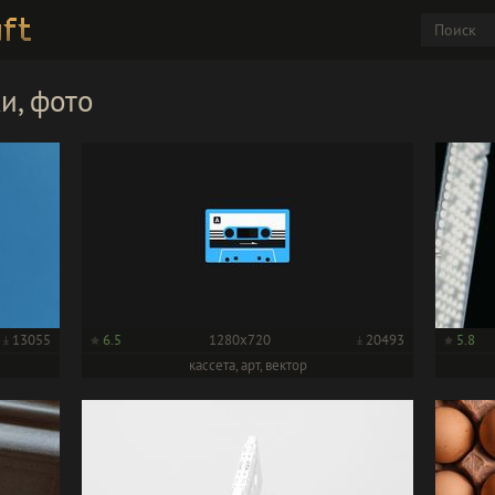
и, фото
13055
6.5
1280x720
20493
5.8
кассета, арт, вектор