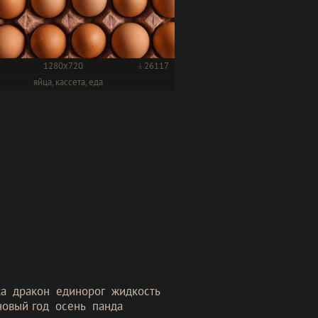
1280x720
26117
яйца, кассета, еда
ка
дракон
единорог
жидкость
новый год
осень
панда