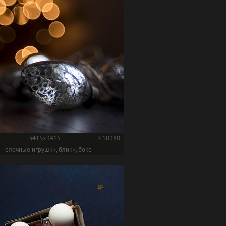
3415x3415
10380
елочные игрушки, блики, боке