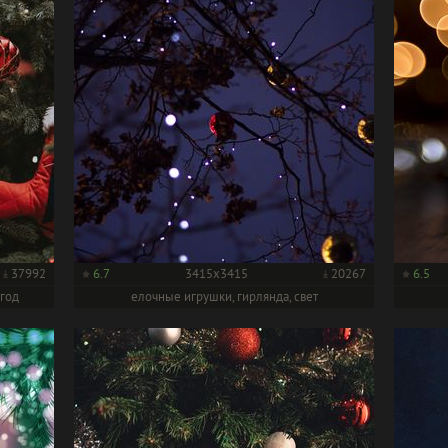
37992
6.7
3415x3415
20267
6.5
 год
елочные игрушки, гирлянда, свет