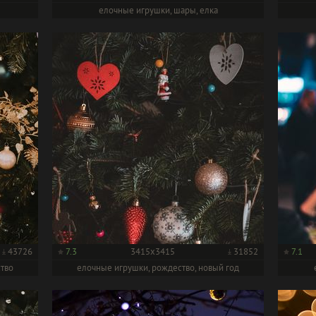
елочные игрушки, шары, елка
43726
7.3
3415x3415
31852
7.1
ство
елочные игрушки, рождество, новый год