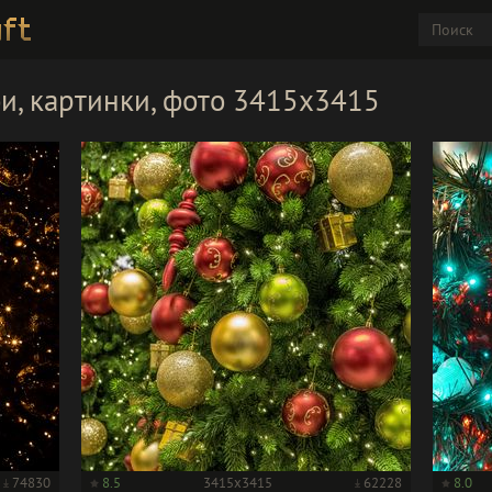
и, картинки, фото 3415x3415
74830
8.5
3415x3415
62228
8.0