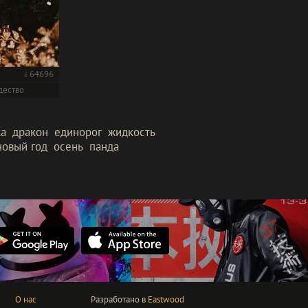
64696
дество
ка
дракон
единорог
жидкость
новый год
осень
панда
О нас
Разработано в
Eastwood