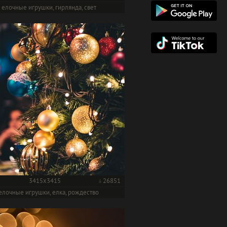
елочные игрушки, гирлянда, свет
3415x3415
26851
елочные игрушки, елка, рождество