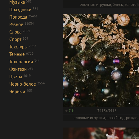
Музыка
581
елочные игрушки, блеск, золотой
Праздники
864
Природа
25461
Разное
11034
Слова
2051
Спорт
509
Текстуры
2967
Темные
6726
Технологии
311
Фэнтези
398
Цветы
4619
Черно-белое
2554
Черный
405
7.9
3415x3415
елочные игрушки, новый год, рожде