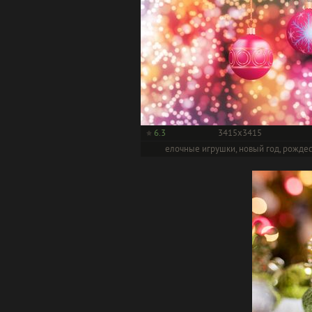
6.3
3415x3415
елочные игрушки, новый год, рожде