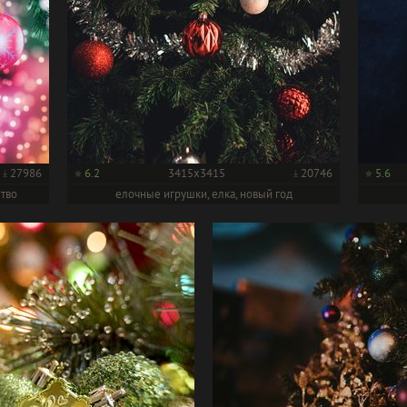
27986
6.2
3415x3415
20746
5.6
ство
елочные игрушки, елка, новый год