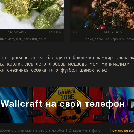
3415x3415
13102
8.3
3415x3415
ные игрушки, блестки, боке
елка, елочные игрушки, рож
hini
porsche
ангел
блондинка
брюнетка
вампир
галакти
ка
кролик
лев
лето
любовь
медведь
мем
минимализм
ки
снежинка
собака
тигр
футбол
щенок
эльф
Wallcraft на свой телефон
абочего стола, скачать бесплатно обои HD, картинки и фото.
Пожаловаться