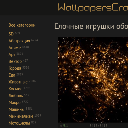
Елочные игрушки обо
Все категории
3D
609
Абстракция
6724
Аниме
4440
Арт
3821
Вектор
427
Города
5356
Еда
2819
Животные
7586
Космос
1796
Любовь
535
Макро
6722
Машины
3351
Минимализм
1039
Мотоциклы
859
9.1
3415x3415