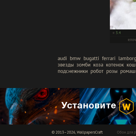
3.4
елоч
audi
bmw
bugatti
ferrari
lamborg
звезды
зомби
коза
котенок
кош
подснежники
робот
розы
ромаш
Установите
© 2013–2026, WallpapersCraft
Обои для р