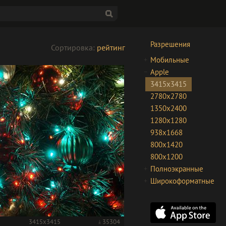
Разрешения
Сортировка:
рейтинг
Мобильные
Apple
3415x3415
2780x2780
1350x2400
1280x1280
938x1668
800x1420
800x1200
Полноэкранные
Широкоформатные
3415x3415
35304