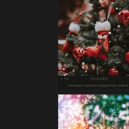
7.0
3415x3415
елочные игрушки, рождество, новый